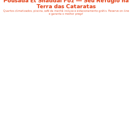
Pousada El Shaddai Foz — Seu Refúgio na
Terra das Cataratas
Quartos climatizados, piscina, café da manhã incluso e estacionamento grátis. Reserve on-line
e garanta o melhor preço!