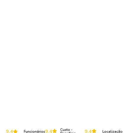
Custo -
9,4
9,4
9,4
Funcionários
Localização