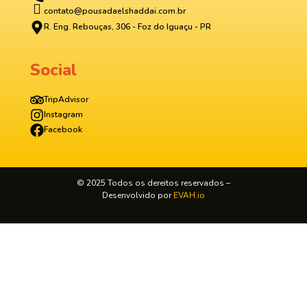
contato@pousadaelshaddai.com.br
R. Eng. Rebouças, 306 - Foz do Iguaçu - PR
Social
TripAdvisor
Instagram
Facebook
© 2025 Todos os dereitos reservados –
Desenvolvido por
EVAH.io